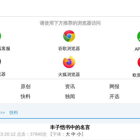
请使用下方推荐的浏览器访问
线客服
谷歌浏览器
A
览器
火狐浏览器
欧
原创
资讯
网报
快料
独闻
开选
>>
快料
丰子恺书中的名言
3:20:12
点击：
37840次
【字体：
大
中
小
】